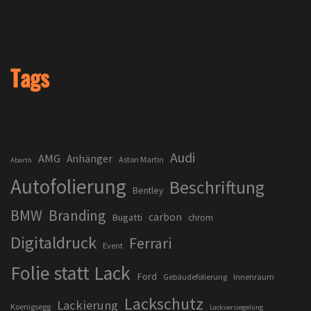
Tags
Audi
AMG
Anhänger
Aston Martin
Abarth
Autofolierung
Beschriftung
Bentley
BMW
Branding
carbon
Bugatti
chrom
Digitaldruck
Ferrari
Event
Folie statt Lack
Ford
Gebäudefolierung
Innenraum
Lackschutz
Lackierung
Koenigsegg
Lackversiegelung