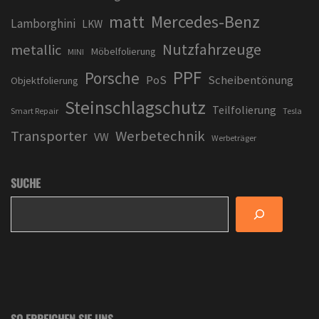
matt
Mercedes-Benz
Lamborghini
LKW
Nutzfahrzeuge
metallic
Möbelfolierung
MINI
PPF
Porsche
PoS
Scheibentönung
Objektfolierung
Steinschlagschutz
Teilfolierung
Smart Repair
Tesla
Transporter
Werbetechnik
VW
Werbeträger
SUCHE
SO ERREICHEN SIE UNS