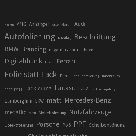
Audi
AMG
Anhänger
Aston Martin
Abarth
Autofolierung
Beschriftung
Bentley
BMW
Branding
carbon
Bugatti
chrom
Digitaldruck
Ferrari
Event
Folie statt Lack
Ford
Gebäudefolierung
Innenraum
Lackschutz
Lackierung
Koenigsegg
Lackversiegelung
matt
Mercedes-Benz
Lamborghini
LKW
Nutzfahrzeuge
metallic
Möbelfolierung
MINI
PPF
Porsche
PoS
Scheibentönung
Objektfolierung