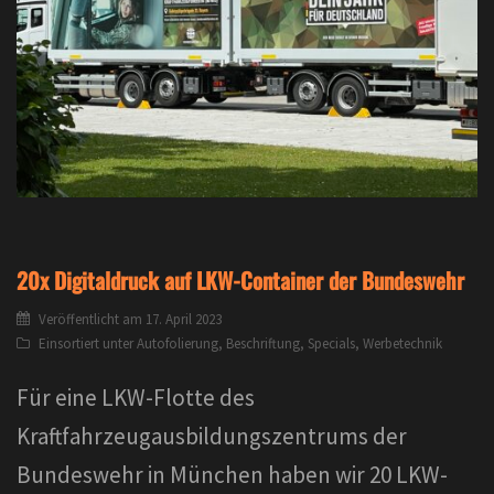
20x Digitaldruck auf LKW-Container der Bundeswehr
Veröffentlicht am
17. April 2023
Einsortiert unter
Autofolierung
,
Beschriftung
,
Specials
,
Werbetechnik
Für eine LKW-Flotte des
Kraftfahrzeugausbildungszentrums der
Bundeswehr in München haben wir 20 LKW-