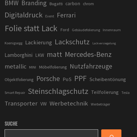
BMW
Branding
carbon
Bugatti
chrom
Digitaldruck
Ferrari
Event
Folie statt Lack
Ford
Gebäudefolierung
Innenraum
Lackschutz
Lackierung
Koenigsegg
Lackversiegelung
matt
Mercedes-Benz
Lamborghini
LKW
Nutzfahrzeuge
metallic
Möbelfolierung
MINI
PPF
Porsche
PoS
Scheibentönung
Objektfolierung
Steinschlagschutz
Teilfolierung
Smart Repair
Tesla
Transporter
Werbetechnik
VW
Werbeträger
SUCHE