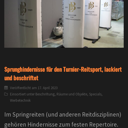
Sprunghindernisse für den Turnier-Reitsport, lackiert
und beschriftet
Veröffentlicht am
17. April 2023
Einsortiert unter
Beschriftung
,
Räume und Objekte
,
Specials
,
Werbetechnik
Im Springreiten (und anderen Reitdisziplinen)
gehören Hindernisse zum festen Repertoire.