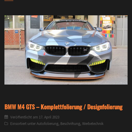
BMW M4 GTS – Komplettfolierung / Designfolierung
Veröffentlicht am
17. April 2023
Einsortiert unter
Autofolierung
,
Beschriftung
,
Werbetechnik