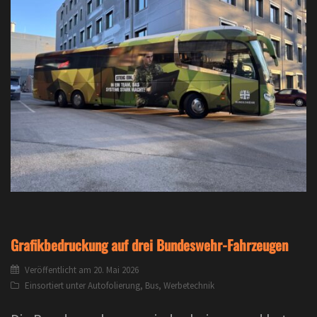
Grafikbedruckung auf drei Bundeswehr-Fahrzeugen
Veröffentlicht am
20. Mai 2026
Einsortiert unter
Autofolierung
,
Bus
,
Werbetechnik