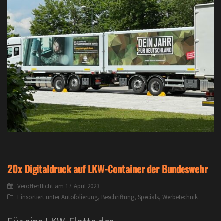
20x Digitaldruck auf LKW-Container der Bundeswehr
Veröffentlicht am
17. April 2023
Einsortiert unter
Autofolierung
,
Beschriftung
,
Specials
,
Werbetechnik