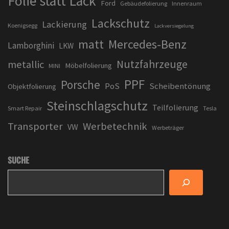
Folie statt Lack
Ford
Gebäudefolierung
Innenraum
Lackschutz
Lackierung
Koenigsegg
Lackversiegelung
matt
Mercedes-Benz
Lamborghini
LKW
Nutzfahrzeuge
metallic
Möbelfolierung
MINI
PPF
Porsche
PoS
Scheibentönung
Objektfolierung
Steinschlagschutz
Teilfolierung
Smart Repair
Tesla
Transporter
Werbetechnik
VW
Werbeträger
SUCHE