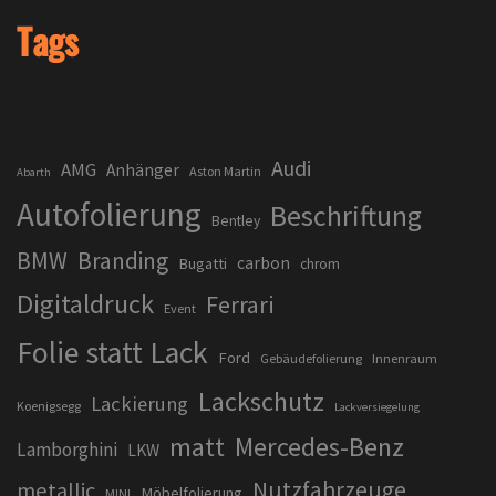
Tags
Audi
AMG
Anhänger
Aston Martin
Abarth
Autofolierung
Beschriftung
Bentley
BMW
Branding
carbon
Bugatti
chrom
Digitaldruck
Ferrari
Event
Folie statt Lack
Ford
Gebäudefolierung
Innenraum
Lackschutz
Lackierung
Koenigsegg
Lackversiegelung
matt
Mercedes-Benz
Lamborghini
LKW
Nutzfahrzeuge
metallic
Möbelfolierung
MINI