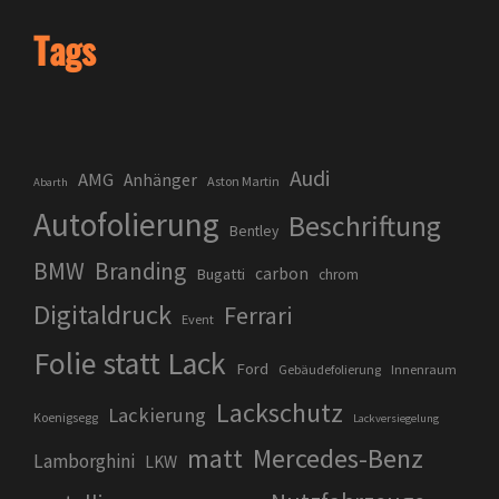
Tags
Audi
AMG
Anhänger
Aston Martin
Abarth
Autofolierung
Beschriftung
Bentley
BMW
Branding
carbon
Bugatti
chrom
Digitaldruck
Ferrari
Event
Folie statt Lack
Ford
Gebäudefolierung
Innenraum
Lackschutz
Lackierung
Koenigsegg
Lackversiegelung
matt
Mercedes-Benz
Lamborghini
LKW