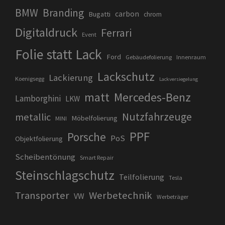
BMW
Branding
carbon
Bugatti
chrom
Digitaldruck
Ferrari
Event
Folie statt Lack
Ford
Gebäudefolierung
Innenraum
Lackschutz
Lackierung
Koenigsegg
Lackversiegelung
matt
Mercedes-Benz
Lamborghini
LKW
Nutzfahrzeuge
metallic
Möbelfolierung
MINI
PPF
Porsche
PoS
Objektfolierung
Scheibentönung
Smart Repair
Steinschlagschutz
Teilfolierung
Tesla
Transporter
Werbetechnik
VW
Werbeträger