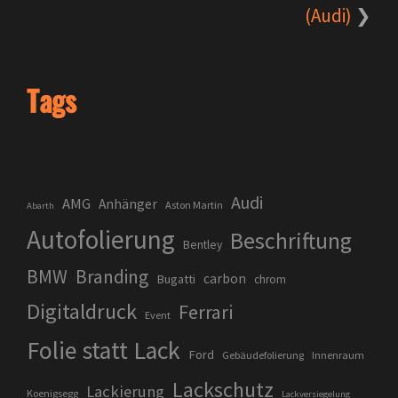
(Audi)
Tags
Audi
AMG
Anhänger
Aston Martin
Abarth
Autofolierung
Beschriftung
Bentley
BMW
Branding
carbon
Bugatti
chrom
Digitaldruck
Ferrari
Event
Folie statt Lack
Ford
Gebäudefolierung
Innenraum
Lackschutz
Lackierung
Koenigsegg
Lackversiegelung