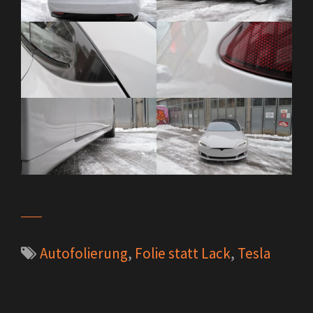
Autofolierung
,
Folie statt Lack
,
Tesla