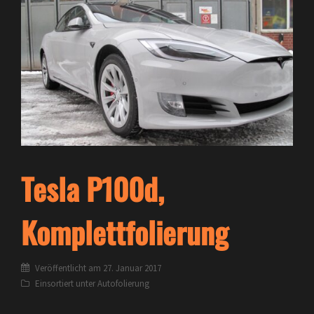
Tesla P100d,
Komplettfolierung
Veröffentlicht am
27. Januar 2017
Einsortiert unter
Autofolierung