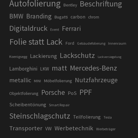
Autofolierung
Beschriftung
Bentley
BMW
Branding
carbon
Bugatti
chrom
Digitaldruck
Ferrari
Event
Folie statt Lack
Ford
Gebäudefolierung
Innenraum
Lackschutz
Lackierung
Koenigsegg
Lackversiegelung
matt
Mercedes-Benz
Lamborghini
LKW
Nutzfahrzeuge
metallic
Möbelfolierung
MINI
PPF
Porsche
PoS
Objektfolierung
Scheibentönung
Smart Repair
Steinschlagschutz
Teilfolierung
Tesla
Transporter
Werbetechnik
VW
Werbeträger