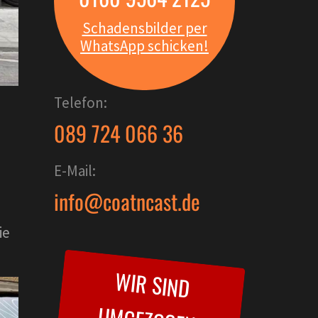
Schadensbilder per
WhatsApp schicken!
Telefon:
089 724 066 36
E-Mail:
info@coatncast.de
ie
W
IR SIND