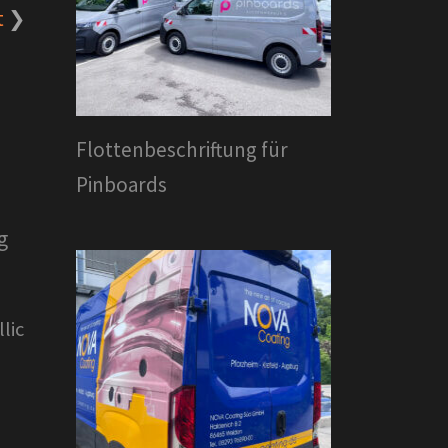
t
Flottenbeschriftung für
Pinboards
g
lic