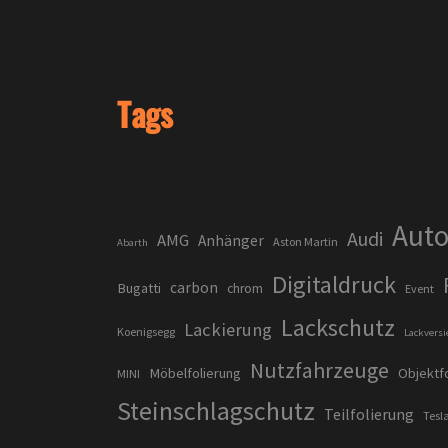
Tags
Auto
Audi
AMG
Anhänger
Aston Martin
Abarth
Digitaldruck
carbon
Bugatti
chrom
Event
Lackschutz
Lackierung
Koenigsegg
Lackversi
Nutzfahrzeuge
Möbelfolierung
Objektf
MINI
Steinschlagschutz
Teilfolierung
Tesl