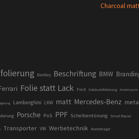
Charcoal mat
folierung
Beschriftung
BMW
Brandin
Bentley
Folie statt Lack
Ferrari
Ford
Gebäudefolierung
Innenraum
matt
Mercedes-Benz
metal
Lamborghini
LKW
egelung
PPF
Porsche
PoS
Scheibentönung
olierung
Smart Repair
Transporter
Werbetechnik
VW
a
Werbeträger