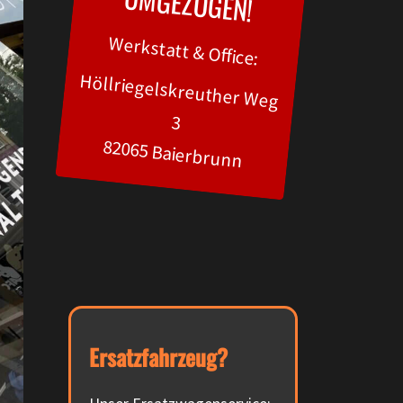
UM
GEZOGEN!
Werkstatt & Office:
Höllriegelskreuther Weg
3
82065 Baierbrunn
Ersatzfahrzeug?