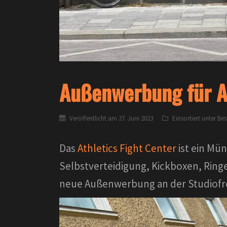
Außenwerbung für At
Veröffentlicht am
27. Juni 2023
Einsortiert unter
Bes
Das
Athletics Fight Center
ist ein Mü
Selbstverteidigung, Kickboxen, Ring
neue Außenwerbung an der Studiofron