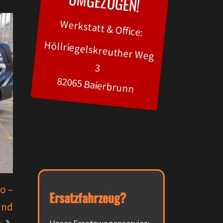
UM
GEZOGEN!
Werkstatt & Office:
Höllriegelskreuther Weg
3
82065 Baierbrunn
o –
Ersatzfahrzeug?
und