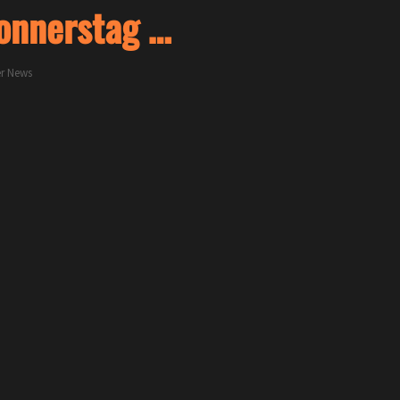
Donnerstag …
er
News