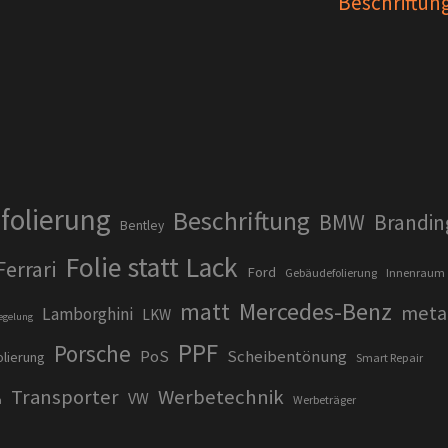
Beschriftun
folierung
Beschriftung
BMW
Brandin
Bentley
Folie statt Lack
Ferrari
Ford
Gebäudefolierung
Innenraum
matt
Mercedes-Benz
metal
Lamborghini
LKW
egelung
PPF
Porsche
PoS
Scheibentönung
olierung
Smart Repair
Transporter
Werbetechnik
VW
a
Werbeträger