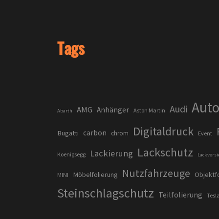
Tags
Auto
Audi
AMG
Anhänger
Aston Martin
Abarth
Digitaldruck
carbon
Bugatti
chrom
Event
Lackschutz
Lackierung
Koenigsegg
Lackversi
Nutzfahrzeuge
Möbelfolierung
Objektf
MINI
Steinschlagschutz
Teilfolierung
Tesl