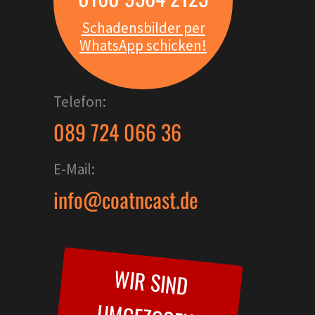
Schadensbilder per
WhatsApp schicken!
Telefon:
089 724 066 36
E-Mail:
info@coatncast.de
W
IR SIND