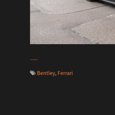
Bentley
,
Ferrari