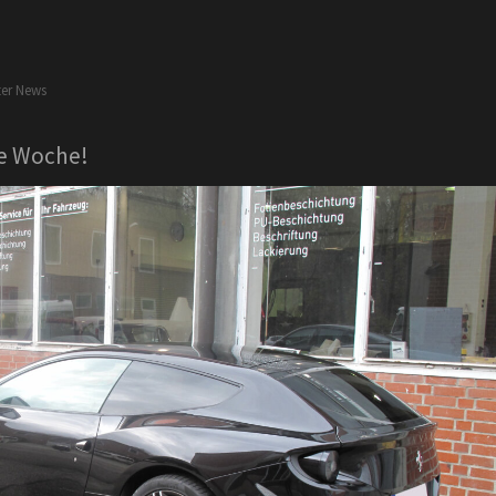
ter
News
ie Woche!