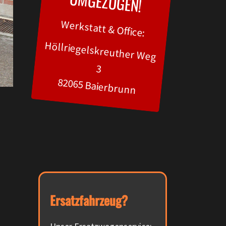
UM
GEZOGEN!
Werkstatt & Office:
Höllriegelskreuther Weg
3
82065 Baierbrunn
Ersatzfahrzeug?