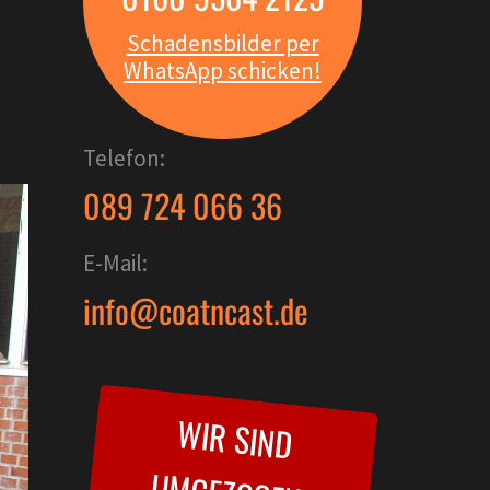
Schadensbilder per
WhatsApp schicken!
Telefon:
089 724 066 36
E-Mail:
info@coatncast.de
W
IR SIND