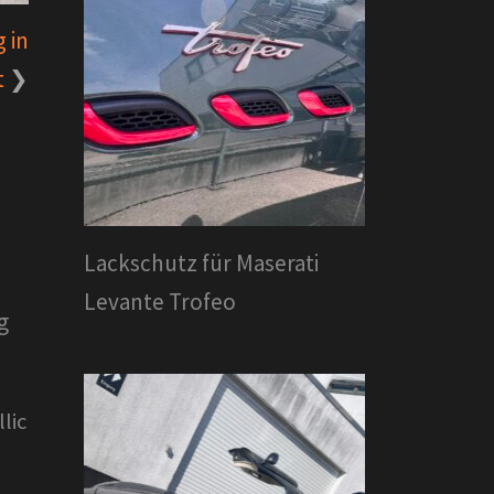
 in
t
Lackschutz für Maserati
Levante Trofeo
g
lic