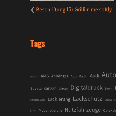
Beschriftung für Grillin‘ me softly
Tags
Auto
Audi
AMG
Anhänger
Aston Martin
Abarth
Digitaldruck
carbon
Bugatti
chrom
Event
Lackschutz
Lackierung
Koenigsegg
Lackversi
Nutzfahrzeuge
Möbelfolierung
Objektf
MINI