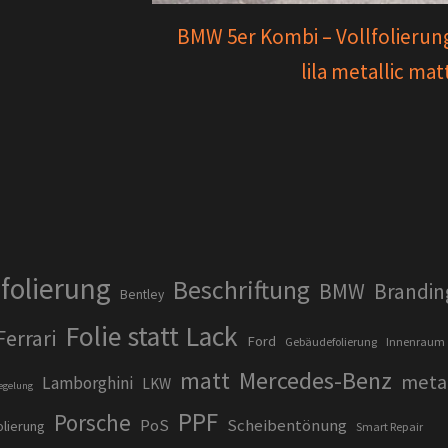
BMW 5er Kombi – Vollfolierung
lila metallic mat
folierung
Beschriftung
BMW
Brandin
Bentley
Folie statt Lack
Ferrari
Ford
Gebäudefolierung
Innenraum
matt
Mercedes-Benz
metal
Lamborghini
LKW
egelung
PPF
Porsche
PoS
Scheibentönung
olierung
Smart Repair