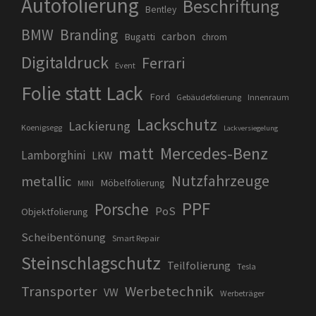
Autofolierung
Beschriftung
Bentley
BMW
Branding
carbon
Bugatti
chrom
Digitaldruck
Ferrari
Event
Folie statt Lack
Ford
Gebäudefolierung
Innenraum
Lackschutz
Lackierung
Koenigsegg
Lackversiegelung
matt
Mercedes-Benz
Lamborghini
LKW
Nutzfahrzeuge
metallic
Möbelfolierung
MINI
PPF
Porsche
PoS
Objektfolierung
Scheibentönung
Smart Repair
Steinschlagschutz
Teilfolierung
Tesla
Transporter
Werbetechnik
VW
Werbeträger